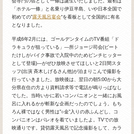
会専門の宿として一條は誕生いたしました。最初は
「ホテル一條」と名乗り伊豆半島、いや日本全国で
初めての”
露天風呂宴会
“を看板として全国的に有名
となりました。
平成6年2月には、ゴールデンタイムのTV番組「ド
ラキュラが狙っている」―所ジョージ司会(ビート
たけしがバイク事故で入院中のためピンチヒッター
として登場)―がぜひ放映させてほしいと2日間スタ
ッフ(出演 斉木しげるさん他)が泊まりこんで撮影を
行っていきました。放映後は、翌日の朝5:00から大
分県在住の方より資料請求等で電話が鳴りっぱなし
でした。当時いかに若いコンパニオンと一緒にお風
呂に入れるかが斬新な企画だったのでしょう。もち
ろん裸ではなく男性は”○金”入りの赤ふんどし、コ
ンパニオンはパレオを着ていましたよ。TVでの放
映通りです。貸切露天風呂で記念撮影をして、カラ