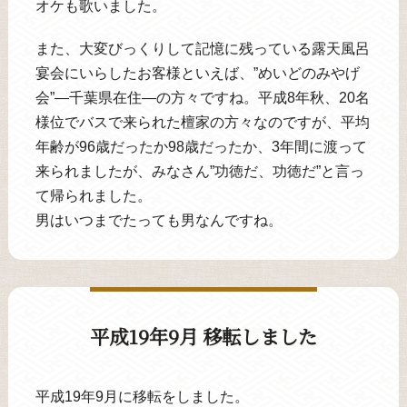
オケも歌いました。
また、大変びっくりして記憶に残っている露天風呂
宴会にいらしたお客様といえば、”めいどのみやげ
会”―千葉県在住―の方々ですね。平成8年秋、20名
様位でバスで来られた檀家の方々なのですが、平均
年齢が96歳だったか98歳だったか、3年間に渡って
来られましたが、みなさん”功徳だ、功徳だ”と言っ
て帰られました。
男はいつまでたっても男なんですね。
平成19年9月 移転しました
平成19年9月に移転をしました。