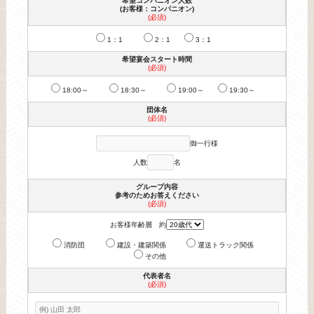
希望コンパニオン人数
(お客様：コンパニオン)
(必須)
1：1
2：1
3：1
希望宴会スタート時間
(必須)
18:00～
18:30～
19:00～
19:30～
団体名
(必須)
御一行様
人数
名
グループ内容
参考のためお答えください
(必須)
お客様年齢層 約
消防団
建設・建築関係
運送トラック関係
その他
代表者名
(必須)