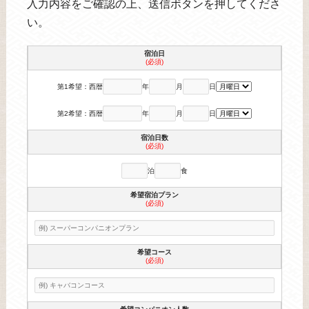
入力内容をご確認の上、送信ボタンを押してくださ
い。
宿泊日
(必須)
第1希望：西暦
年
月
日
第2希望：西暦
年
月
日
宿泊日数
(必須)
泊
食
希望宿泊プラン
(必須)
希望コース
(必須)