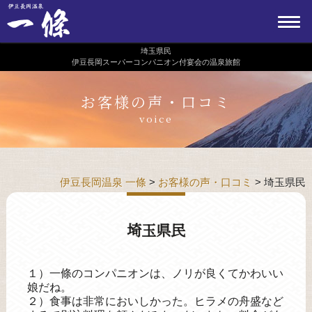
埼玉県民
伊豆長岡スーパーコンパニオン付宴会の温泉旅館
お客様の声・口コミ
voice
伊豆長岡温泉 一條
>
お客様の声・口コミ
>
埼玉県民
埼玉県民
１）一條のコンパニオンは、ノリが良くてかわいい
娘だね。
２）食事は非常においしかった。ヒラメの舟盛など