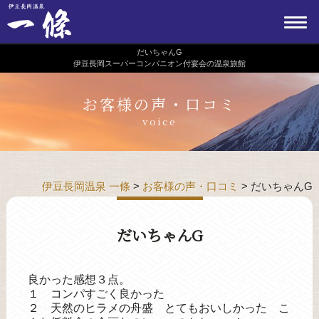
だいちゃんG
伊豆長岡スーパーコンパニオン付宴会の温泉旅館
お客様の声・口コミ
voice
伊豆長岡温泉 一條
>
お客様の声・口コミ
>
だいちゃんG
だいちゃんG
良かった感想３点。
１ コンパすごく良かった
２ 天然のヒラメの舟盛 とてもおいしかった こ