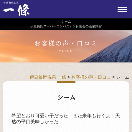
シーム
伊豆長岡スーパーコンパニオン付宴会の温泉旅館
お客様の声・口コミ
voice
伊豆長岡温泉 一條
>
お客様の声・口コミ
>
シーム
シーム
希望どおり可愛い子だった また来年も行くよ 天
然の平目美味しかった